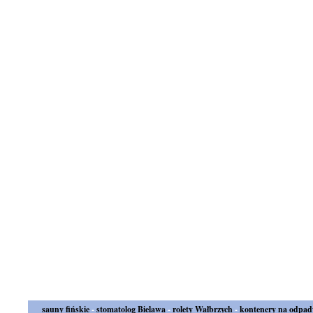
sauny fińskie
-
stomatolog Bielawa
-
rolety Wałbrzych
-
kontenery na odpad