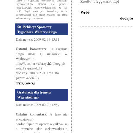
Źródło: bieggwarkow.pl
tylko i wyłącznie osobistymi opiniami
użytkowników. Serwis nie ponosi
jakiejkolwiek odpowiedzialności za ich
Wróć
treść. Użytkownik jest świadomy, iż w
komentarzach nie może znaleźć się treść
dodaj 
zabroniona przez prawo.
50. Plebiscyt Sportowy
Tygodnika Wałbrzyskiego
Data newsa: 2009-02-19 15:11
Ostatni komentarz:
II Liga(nie
długo może I) siatkówki w
Wałbrzychu ;
http://juventurwalbrzych2.bloog.pl/
wejdź i sprawdź!:)
dodany:
2009.02.21 17:09:04
przez:
AdeKSG
czytaj więcej
Gratulacje dla trenera
Wierietielnego
Data newsa: 2009-02-20 12:59
Ostatni komentarz:
A tego nie
wiedziałem:)
bardzo fajnie ze oprócz wyników są
tu również takie ciekawostki:)To