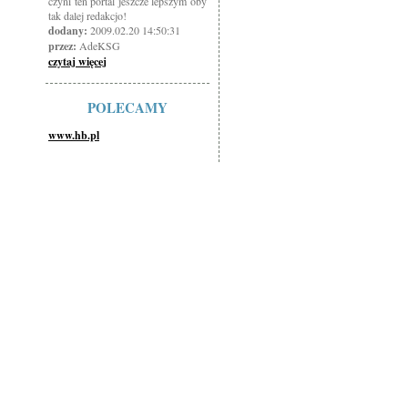
czyni ten portal jeszcze lepszym oby
tak dalej redakcjo!
dodany:
2009.02.20 14:50:31
przez:
AdeKSG
czytaj więcej
POLECAMY
www.hb.pl