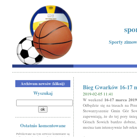
spo
Sporty zimowe
Archiwum newsów (kliknij)
Bieg Gwarków 16-17 
Wyszukaj
2019-02-05 11:41
16-17 marca 2019
W weekend
Odbędzie się na trasach na Prz
Stowarzyszenie Gmin Gór So
zapewniają, że do tej pory śnie
Górach Sowich bardzo dobrze, 
Ostatnio komentowane
można tam intensywnie lub rekr
Publikowane na tym serwisie komentarze są